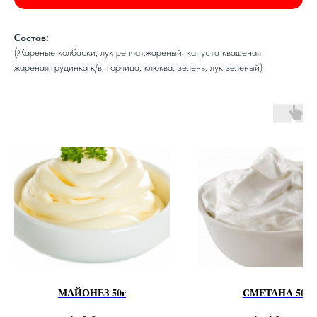
Состав:
(Жареные колбаски, лук репчат.жареный, капуста квашеная
жареная,грудинка к/в, горчица, клюква, зелень, лук зеленый)
МАЙОНЕЗ 50г
СМЕТАНА 50г